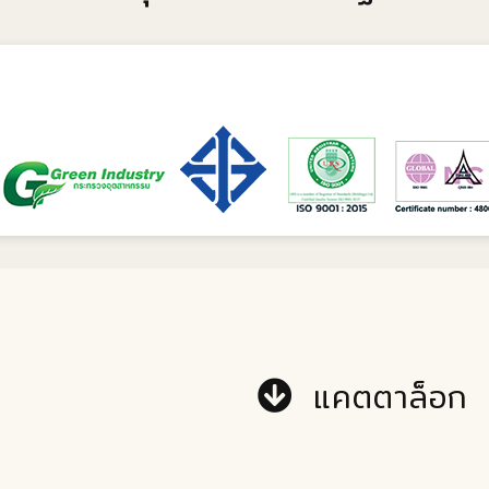
แคตตาล็อก