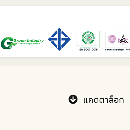
แคตตาล็อก