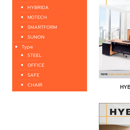
HYBRIDA
MOTECH
SMARTFORM
SUNON
Type
STEEL
OFFICE
SAFE
CHAIR
HYB