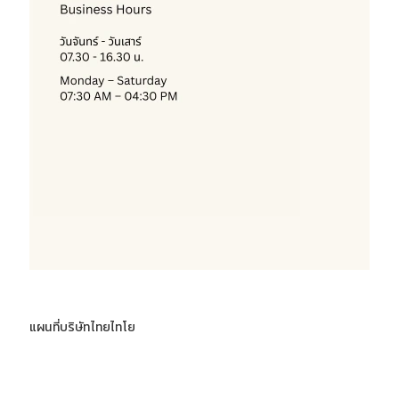
แผนที่บริษัทไทยไทโย