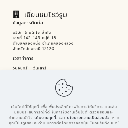
เยี่ยมชมโชว์รูม
ข้อมูลการติดต่อ
บริษัท ไทยไทโย จำกัด
เลขที่ 142-145 หมู่ที่ 18
ตำบลคลองหนึ่ง อำเภอคลองหลวง
จังหวัดปทุมธานี 12120
เวลาทำการ
วันจันทร์ - วันเสาร์
07.30 - 16.30 น.
เว็บไซต์นี้ใช้คุกกี้ เพื่อเพิ่มประสิทธิภาพในการให้บริการ และส่ง
มอบประสบการณ์ที่ดี ในการใช้งานเว็บไซต์ ตรวจสอบและ
ทำความเข้าใจ
นโยบายคุกกี้
. และ
นโยบายความเป็นส่วนตัว
. หาก
คุณไม่ปฏิเสธและดำเนินการต่อโดยการคลิกปุ่ม "ยอมรับทั้งหมด"