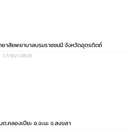
ิทยาลัยพยาบาลบรมราชชนนี จังหวัดอุตรดิตถ์
17/02/2026
บต.คลองเปียะ อ.จะนะ จ.สงขลา