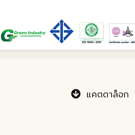
แคตตาล็อก